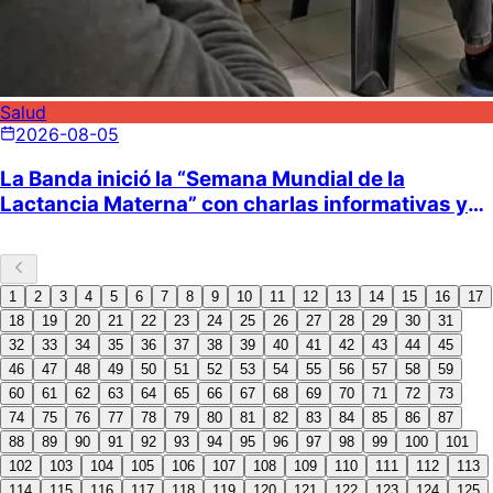
Salud
2026-08-05
La Banda inició la “Semana Mundial de la
Lactancia Materna” con charlas informativas y
de concientización
1
2
3
4
5
6
7
8
9
10
11
12
13
14
15
16
17
18
19
20
21
22
23
24
25
26
27
28
29
30
31
32
33
34
35
36
37
38
39
40
41
42
43
44
45
46
47
48
49
50
51
52
53
54
55
56
57
58
59
60
61
62
63
64
65
66
67
68
69
70
71
72
73
74
75
76
77
78
79
80
81
82
83
84
85
86
87
88
89
90
91
92
93
94
95
96
97
98
99
100
101
102
103
104
105
106
107
108
109
110
111
112
113
114
115
116
117
118
119
120
121
122
123
124
125